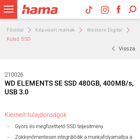
Hama Műs
Főoldal
Képviselt márkák
Western Digital
Külső SSD
Vissza
210026
WD ELEMENTS SE SSD 480GB, 400MB/s,
USB 3.0
Kiemelt tulajdonságok
Gyors és megfizethető SSD teljesítmény
Zökkenőmentesen integrálódik a munkafolyamatba a