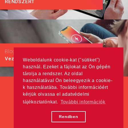
RENDSZERT
Blog
Vezeték nélküli töltő iPhone-hoz
Weboldalunk cookie-kat ("sütiket")
használ. Ezeket a fájlokat az Ön gépén
tárolja a rendszer. Az oldal
használatával Ön beleegyezik a cookie-
k használatába. További információért
kérjük olvassa el adatvédelmi
tájékoztatónkat.
További információk
Minden jog fenntartva! © Hama Kft. 2016
Adatkezelési tájékoztató
Rendben
w5labs