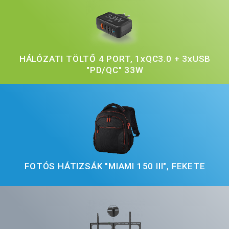
HÁLÓZATI TÖLTŐ 4 PORT, 1xQC3.0 + 3xUSB
"PD/QC" 33W
FOTÓS HÁTIZSÁK "MIAMI 150 III", FEKETE