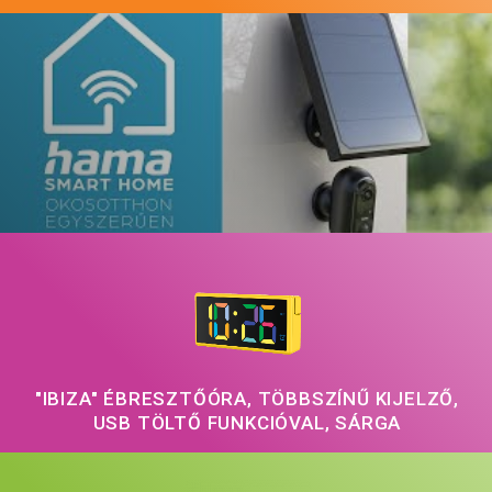
"IBIZA" ÉBRESZTŐÓRA, TÖBBSZÍNŰ KIJELZŐ,
USB TÖLTŐ FUNKCIÓVAL, SÁRGA