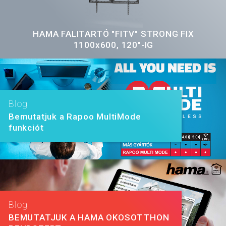
HAMA FALITARTÓ "FITV" STRONG FIX
1100x600, 120"-IG
Blog
Bemutatjuk a Rapoo MultiMode
funkciót
Blog
BEMUTATJUK A HAMA OKOSOTTHON